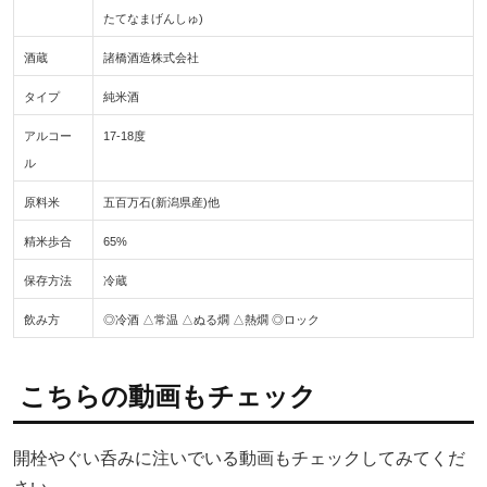
たてなまげんしゅ)
酒蔵
諸橋酒造株式会社
タイプ
純米酒
アルコー
17-18度
ル
原料米
五百万石(新潟県産)他
精米歩合
65%
保存方法
冷蔵
飲み方
◎冷酒 △常温 △ぬる燗 △熱燗 ◎ロック
こちらの動画もチェック
開栓やぐい呑みに注いでいる動画もチェックしてみてくだ