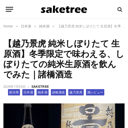
»
»
»
Home
日本酒
純米酒
【越乃景虎 純米しぼりたて 生原酒】冬季限定で味わえる、しぼりたての純米生原酒を飲んでみた｜諸橋酒造
【越乃景虎 純米しぼりたて 生
原酒】冬季限定で味わえる、し
ぼりたての純米生原酒を飲ん
でみた｜諸橋酒造
2024年7月25日
SAKETREE
新潟県
日本酒
純米酒
諸橋酒造
越乃景虎
酒レビュー