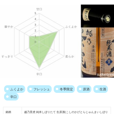
ふくよか
フレッシュ
冬季限定
原酒
生酒
辛口
銘柄
越乃景虎 純米しぼりたて 生原酒(こしのかげとらじゅんまいしぼり