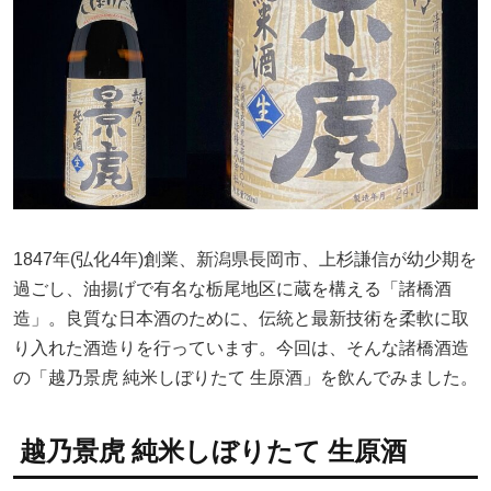
1847年(弘化4年)創業、新潟県長岡市、上杉謙信が幼少期を
過ごし、油揚げで有名な栃尾地区に蔵を構える「諸橋酒
造」。良質な日本酒のために、伝統と最新技術を柔軟に取
り入れた酒造りを行っています。今回は、そんな諸橋酒造
の「越乃景虎 純米しぼりたて 生原酒」を飲んでみました。
越乃景虎 純米しぼりたて 生原酒