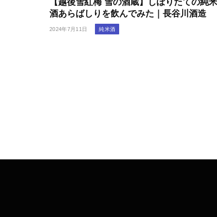
【越後雪紅梅 雪の酒蔵】しぼりたての純
酒あらばしりを飲んでみた｜長谷川酒造
純米酒
2024年7月11日