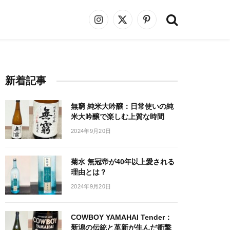
Instagram
X
Pinterest
(Twitter)
新着記事
無窮 純米大吟醸：日常使いの純
米大吟醸で楽しむ上質な時間
2024年9月20日
菊水 無冠帝が40年以上愛される
理由とは？
2024年9月20日
COWBOY YAMAHAI Tender：
新潟の伝統と革新が生んだ衝撃